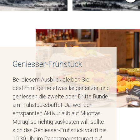
Oberengadin
MOUNTAIN
SCHLITTEL­
DINING
BAHN
Gourmet-Dinner zur
Kostenlose Benützung
Abenddämmerung
der Schlittelbahn
Geniesser-Frühstück
während der «Magic
Muottas Muragl während
hour» auf 2'456 Metern.
des Hotelaufenthalts
Bei diesem Ausblick bleiben Sie
bestimmt gerne etwas länger sitzen und
geniessen die zweite oder Dritte Runde
am Frühstücksbuffet. Ja, wer den
entspannten Aktivurlaub auf Muottas
Muragl so richtig auskosten will, sollte
sich das Geniesser-Frühstück von 8 bis
10.30 Uhr im Panoramarestaurant auf